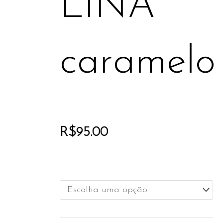
LINA
caramelo
R$
95.00
CAMISETA
Tamanho
LINA
caramelo
quantidade