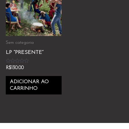
Sem categoria
LP “PRESENTE”
Avaliação
R$
130.00
0
de
5
ADICIONAR AO
CARRINHO